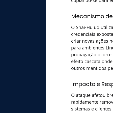
copiando-se para el
Mecanismo de
O Shai-Hulud utiliz
credenciais expost
criar novas ações n
para ambientes Lin
propagação ocorre 
efeito cascata on
outros mantidos p
Impacto e Res
O ataque afetou br
rapidamente removi
sistemas e clientes