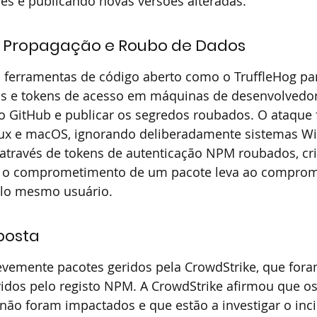
es e publicando novas versões alteradas.
 Propagação e Roubo de Dados
a ferramentas de código aberto como o TruffleHog pa
as e tokens de acesso em máquinas de desenvolvedore
o GitHub e publicar os segredos roubados. O ataque f
ux e macOS, ignorando deliberadamente sistemas Wi
através de tokens de autenticação NPM roubados, cr
de o comprometimento de um pacote leva ao comprom
elo mesmo usuário.
posta
evemente pacotes geridos pela CrowdStrike, que fora
dos pelo registo NPM. A CrowdStrike afirmou que os
 não foram impactados e que estão a investigar o inc