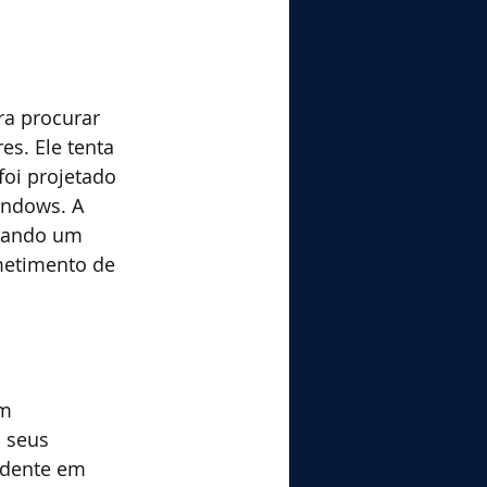
ra procurar 
s. Ele tenta 
oi projetado 
ndows. A 
iando um 
etimento de 
m 
 seus 
idente em 