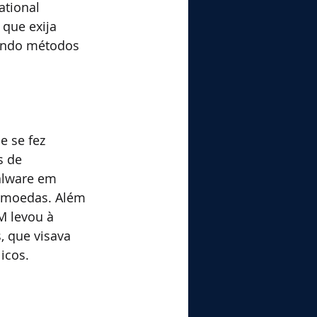
tional 
que exija 
zando métodos 
 se fez 
s de 
alware em 
omoedas. Além 
 levou à 
 que visava 
icos.