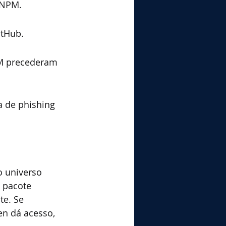
 NPM.
itHub.
M precederam 
a de phishing 
 universo 
 pacote 
e. Se 
en dá acesso, 