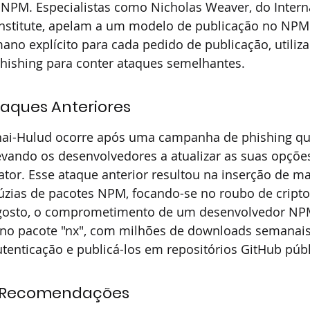
NPM. Especialistas como Nicholas Weaver, do Interna
nstitute, apelam a um modelo de publicação no NPM 
no explícito para cada pedido de publicação, utili
phishing para conter ataques semelhantes.
aques Anteriores
ai-Hulud ocorre após uma campanha de phishing que
evando os desenvolvedores a atualizar as suas opçõe
ator. Esse ataque anterior resultou na inserção de m
zias de pacotes NPM, focando-se no roubo de cript
 agosto, o comprometimento de um desenvolvedor NPM
no pacote "nx", com milhões de downloads semanais,
tenticação e publicá-los em repositórios GitHub públ
e Recomendações