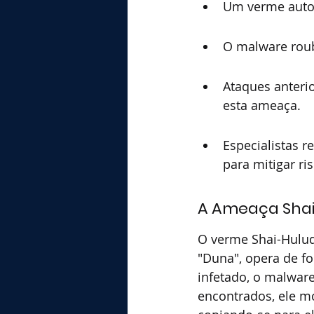
Um verme auto-
O malware roub
Ataques anter
esta ameaça.
Especialistas r
para mitigar ri
A Ameaça Sha
O verme Shai-Hulu
"Duna", opera de f
infetado, o malwar
encontrados, ele mo