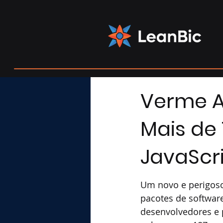
Verme A
Mais de
JavaScr
Um novo e perigoso 
pacotes de software
desenvolvedores e