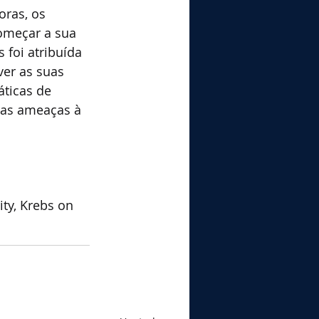
ras, os 
omeçar a sua 
foi atribuída 
er as suas 
ticas de 
ras ameaças à 
ty, Krebs on 