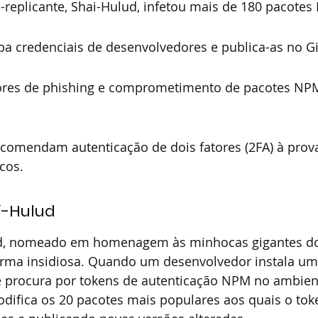
replicante, Shai-Hulud, infetou mais de 180 pacotes
a credenciais de desenvolvedores e publica-as no G
iores de phishing e comprometimento de pacotes NP
ecomendam autenticação de dois fatores (2FA) à prov
scos.
i-Hulud
d, nomeado em homenagem às minhocas gigantes do
orma insidiosa. Quando um desenvolvedor instala um
e procura por tokens de autenticação NPM no ambient
difica os 20 pacotes mais populares aos quais o tok