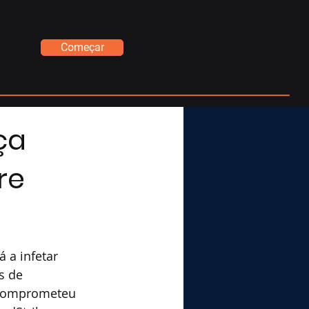
Começar
ça
re
 a infetar 
s de 
 comprometeu 