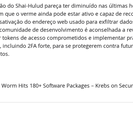
o do Shai-Hulud pareça ter diminuído nas últimas ho
am que o verme ainda pode estar ativo e capaz de rec
ativação do endereço web usado para exfiltrar dados 
 A comunidade de desenvolvimento é aconselhada a rev
ar tokens de acesso comprometidos e implementar prá
 incluindo 2FA forte, para se protegerem contra futu
tos.
g Worm Hits 180+ Software Packages – Krebs on Securi