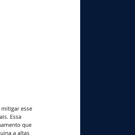
 mitigar esse 
is. Essa 
inamento que 
ina a altas 