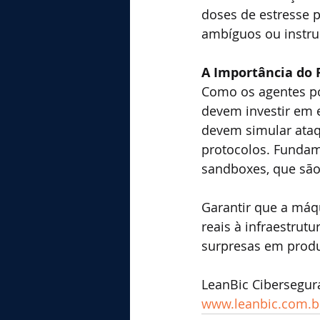
doses de estresse 
ambíguos ou instru
A Importância do
Como os agentes po
devem investir em 
devem simular ataq
protocolos. Fundam
sandboxes, que são
Garantir que a máq
reais à infraestrut
surpresas em prod
LeanBic Cibersegur
www.leanbic.com.b