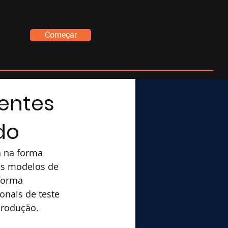
Começar
entes
do
a na forma 
os modelos de 
forma 
nais de teste 
produção.