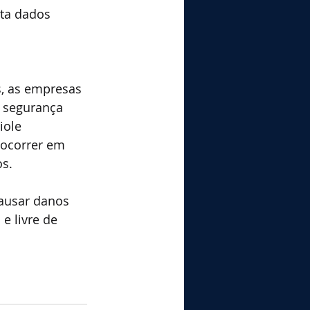
ta dados 
, as empresas 
 segurança 
iole 
ocorrer em 
os.
ausar danos 
e livre de 