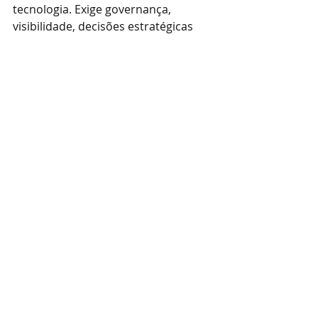
tecnologia. Exige governança, 
visibilidade, decisões estratégicas 
baseadas em risco real e integração 
efetiva entre segurança e negócio.
LeanBic Cibersegurança
www.leanbic.com.br
Posts recentes
Ver tudo