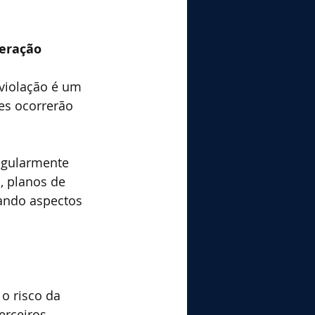
peração
violação é um 
es ocorrerão 
egularmente 
, planos de 
rando aspectos 
o risco da 
erceiros 