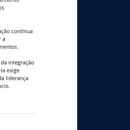
os 
iação contínua 
 a 
imentos.
 da integração 
la exige 
a liderança 
cio.