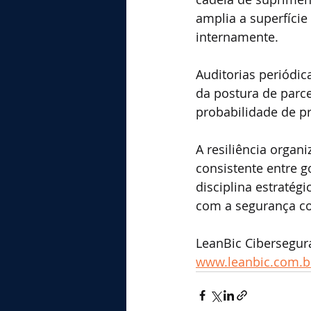
amplia a superfície
internamente.
Auditorias periódic
da postura de parce
probabilidade de p
A resiliência organ
consistente entre g
disciplina estraté
com a segurança co
LeanBic Cibersegur
www.leanbic.com.b