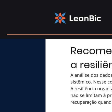
Recomen
a resili
A análise dos dados
sistêmico. Nesse co
A resiliência organ
não se limitam à p
recuperação quando