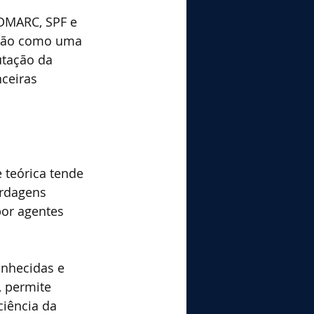
 DMARC, SPF e 
 não como uma 
utação da 
ceiras 
 teórica tende 
rdagens 
por agentes 
onhecidas e 
, permite 
ciência da 