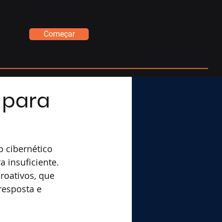
Começar
 para
 cibernético 
 insuficiente. 
roativos, que 
resposta e 