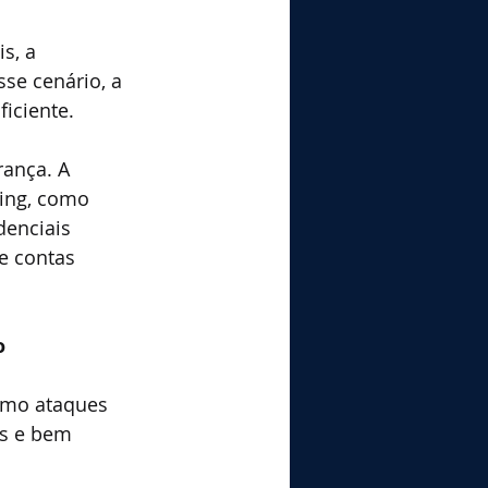
s, a 
se cenário, a 
iciente.
ança. A 
hing, como 
enciais 
e contas 
o
omo ataques 
s e bem 