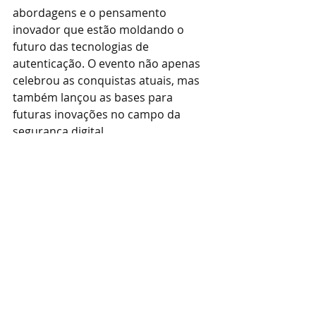
abordagens e o pensamento 
inovador que estão moldando o 
futuro das tecnologias de 
autenticação. O evento não apenas 
celebrou as conquistas atuais, mas 
também lançou as bases para 
futuras inovações no campo da 
segurança digital.
Fontes
Passkeys Hackathon Tokyo: A 
Showcase of Innovation and 
Excellence, FIDO Alliance.