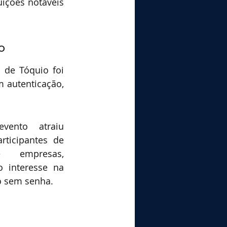
ições notáveis 
o
de Tóquio foi 
autenticação, 
vento atraiu 
ticipantes de 
 empresas, 
interesse na 
o sem senha.