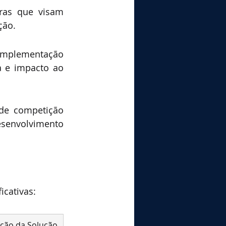
ras que visam 
ção.
implementação 
a e impacto ao 
de competição 
esenvolvimento 
icativas:
ição da Solução