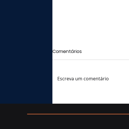
Comentários
Escreva um comentário
Decisão sob estresse: o
rito que separa decidir de
improvisar num incidente