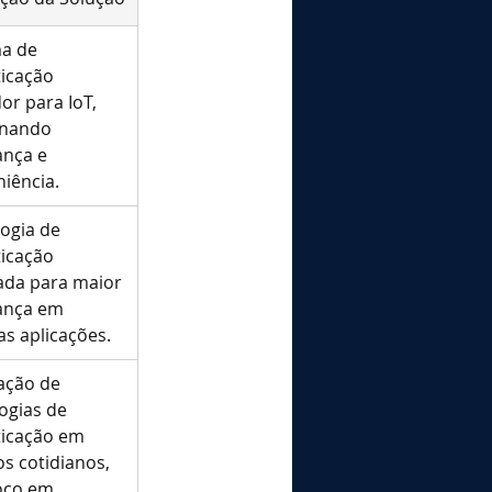
a de 
icação 
or para IoT, 
nando 
nça e 
iência.
ogia de 
icação 
ada para maior 
ança em 
as aplicações.
ação de 
ogias de 
icação em 
os cotidianos, 
oco em 