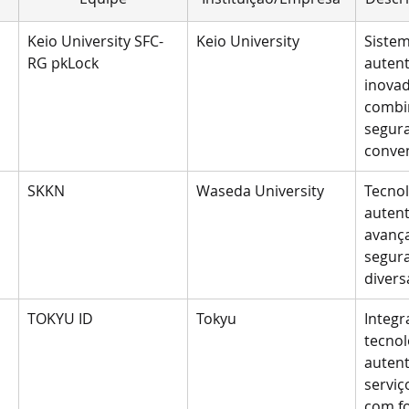
Keio University SFC-
Keio University
Sistem
RG pkLock
autent
inovad
combi
segura
conven
SKKN
Waseda University
Tecnol
autent
avanç
segur
divers
TOKYU ID
Tokyu
Integr
tecnol
autent
serviç
com f