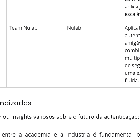
aplica
escalá
Team Nulab
Nulab
Aplica
autent
amigáv
combi
múltip
de seg
uma ex
fluida.
endizados
ou insights valiosos sobre o futuro da autenticação:
 entre a academia e a indústria é fundamental pa