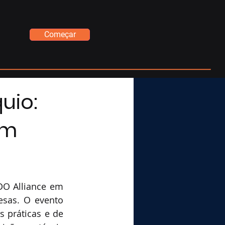
Começar
uio:
em
O Alliance em 
sas. O evento 
práticas e de 