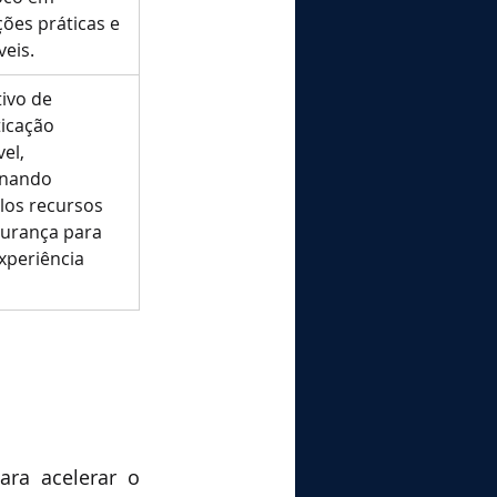
ções práticas e 
veis.
tivo de 
icação 
el, 
nando 
los recursos 
urança para 
periência 
ra acelerar o 