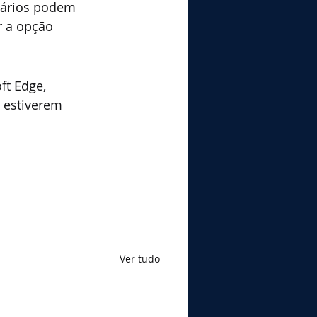
suários podem 
r a opção 
t Edge, 
 estiverem 
Ver tudo