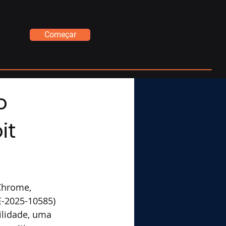
Começar
o
it
Chrome, 
E-2025-10585) 
ilidade, uma 