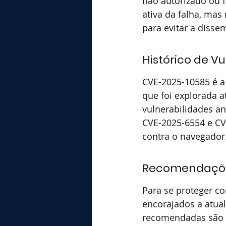
não autorizado ou 
ativa da falha, mas
para evitar a diss
Histórico de V
CVE-2025-10585 é a
que foi explorada 
vulnerabilidades a
CVE-2025-6554 e CV
contra o navegador
Recomendaçõe
Para se proteger c
encorajados a atua
recomendadas são 1