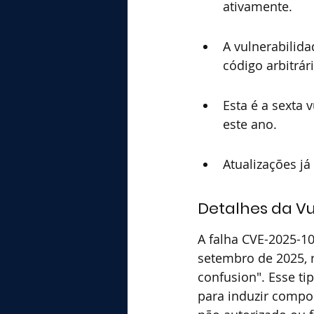
ativamente.
A vulnerabilid
código arbitrári
Esta é a sexta
este ano.
Atualizações j
Detalhes da Vu
A falha CVE-2025-10
setembro de 2025, r
confusion". Esse ti
para induzir compo