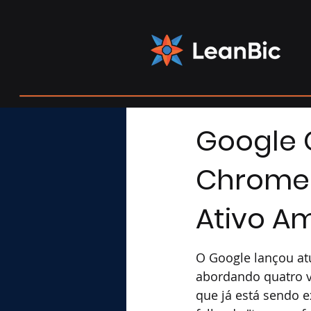
Google C
Chrome:
Ativo A
O Google lançou at
abordando quatro vu
que já está sendo e