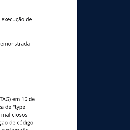
l execução de 
 demonstrada 
(TAG) em 16 de 
a de "type 
 maliciosos 
ção de código 