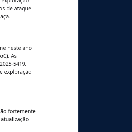
 exploração 
os de ataque 
aça.
me neste ano 
oC). As 
2025-5419, 
e exploração 
são fortemente 
atualização 
 