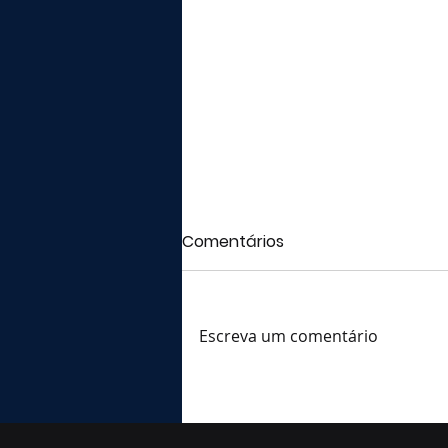
Comentários
Escreva um comentário
Decisão sob estresse: o
rito que separa decidir de