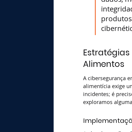
integrida
produtos
cibernéti
Estratégias
Alimentos
A cibersegurança e
alimentícia exige 
incidentes; é precis
exploramos algumas 
Implementação