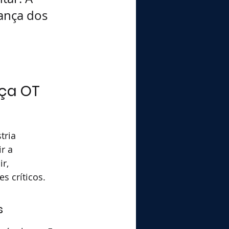
ança dos 
 
ça OT 
tria 
r a 
r, 
s críticos.
s