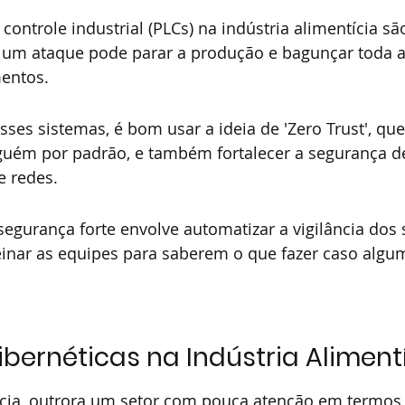
controle industrial (PLCs) na indústria alimentícia são
e um ataque pode parar a produção e bagunçar toda a
mentos.
sses sistemas, é bom usar a ideia de 'Zero Trust', que
guém por padrão, e também fortalecer a segurança d
 redes.
egurança forte envolve automatizar a vigilância dos 
reinar as equipes para saberem o que fazer caso alg
ernéticas na Indústria Aliment
tícia, outrora um setor com pouca atenção em termos