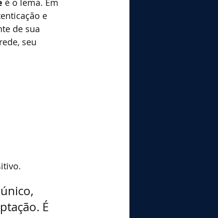
e
 é o lema. Em 
enticação e 
te de sua 
rede, seu 
tivo.
único, 
ptação. É 