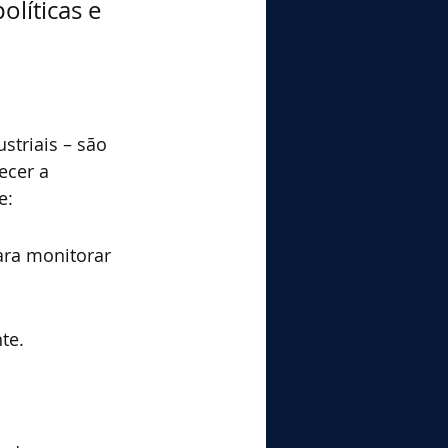
líticas e 
striais – são 
ecer a 
e:
ra monitorar 
te.