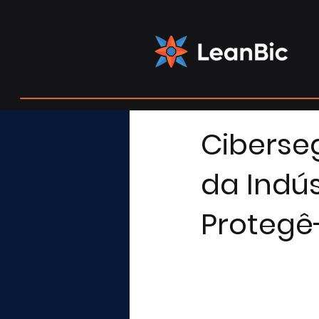
Ciberse
da Indús
Protegê