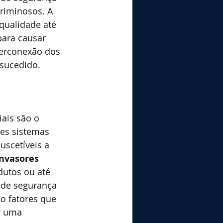
criminosos. A 
qualidade até 
ara causar 
terconexão dos 
-sucedido.
ais são o 
es sistemas 
uscetíveis a 
nvasores 
dutos ou até 
 de segurança 
o fatores que 
r uma 