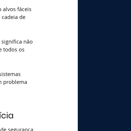
 alvos fáceis 
 cadeia de 
 significa não 
e todos os 
sistemas 
um problema 
ícia
 de segurança 