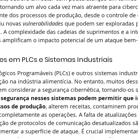
e tornando um alvo cada vez mais atraente para ciber
ente dos processos de produção, desde o controle de 
ziu novas 
vulnerabilidades
 que podem ser exploradas p
s. A complexidade das cadeias de suprimentos e a in
is amplificam o impacto potencial de um ataque bem
es em PLCs e Sistemas Industriais
gicos Programáveis (PLCs) e outros sistemas industri
ão na indústria alimentícia. No entanto, muitos dess
m considerar a segurança cibernética, tornando-os s
 segurança nesses sistemas podem permitir que i
sos de produção
, alterem receitas, contaminem pro
mpletamente as operações. A falta de atualizações
zação de protocolos de comunicação desatualizados sã
mentar a superfície de ataque. É crucial implementa