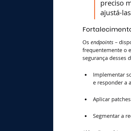
preciso m
ajustá-la
Fortaleciment
Os 
endpoints
 – dis
frequentemente o el
segurança desses di
Implementar so
e responder a 
Aplicar patche
Segmentar a re