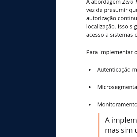
A abordagem 
Zero T
vez de presumir que
autorização contín
localização. Isso s
acesso a sistemas cr
Para implementar o 
Autenticação mu
Microsegmentaçã
Monitoramento 
A impleme
mas sim 