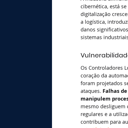
cibernética, está s
digitalização cresc
a logística, introdu
danos significativo
sistemas industria
Vulnerabilidad
Os Controladores Ló
coração da automaç
foram projetados se
ataques. 
Falhas de
manipulem proces
mesmo desliguem co
regulares e a utili
contribuem para au