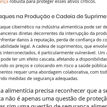
rança
 robusta para proteger esses ativos críticos.
aques na Produção e Cadeia de Suprime
que cibernético na indústria alimentícia pode ser d
anceiras diretas decorrentes da interrupção da produ
rentar danos à reputação, perda de confiança do c
bilidade legal. A cadeia de suprimentos, que envolv
s interconectados, é particularmente vulnerável. Um
 pode ter um efeito cascata, afetando a disponibilida
ndo os preços e colocando em risco a saúde pública.
mentos requer uma abordagem colaborativa, com tod
ando medidas de segurança adequadas.
ia alimentícia precisa reconhecer que a 
ica não é apenas uma questão de proteçã
as sim uma questão de segurança aliment