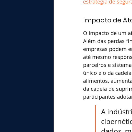
estratégia de segu
Impacto de At
O impacto de um ata
Além das perdas fin
empresas podem enf
até mesmo responsa
parceiros e sistema
único elo da cadeia
alimentos, aumenta
da cadeia de supri
participantes adot
A indústr
cibernét
dados, m