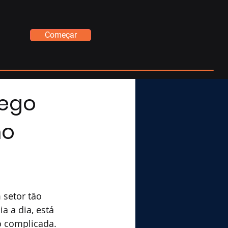
Começar
Cego
mo
 setor tão 
a a dia, está 
 complicada. 