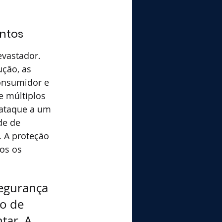
ntos
evastador. 
ção, as 
onsumidor e 
e múltiplos 
 ataque a um 
de de 
 A proteção 
os os 
segurança 
o de 
ar. A 