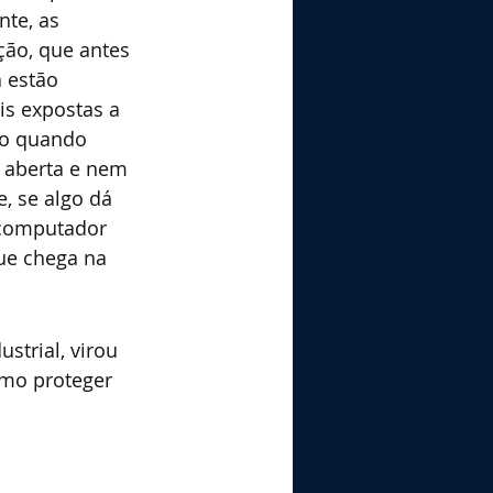
nte, as 
ção, que antes 
 estão 
is expostas a 
po quando 
a aberta e nem 
, se algo dá 
 computador 
ue chega na 
strial, virou 
omo proteger 