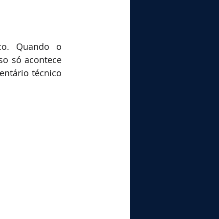
co. Quando o 
so só acontece 
ntário técnico 