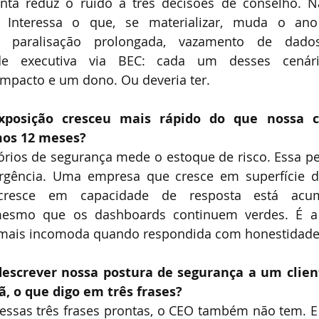
nta reduz o ruído a três decisões de conselho. Nã
 Interessa o que, se materializar, muda o ano
paralisação prolongada, vazamento de dados 
aude executiva via BEC: cada um desses cená
impacto e um dono. Ou deveria ter.
xposição cresceu mais rápido do que nossa c
mos 12 meses?
tórios de segurança mede o estoque de risco. Essa p
ergência. Uma empresa que cresce em superfície d
resce em capacidade de resposta está acumu
mesmo que os dashboards continuem verdes. É a 
 mais incomoda quando respondida com honestidade
 descrever nossa postura de segurança a um client
, o que digo em três frases?
essas três frases prontas, o CEO também não tem. E