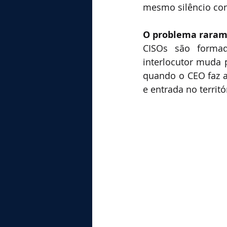
mesmo silêncio con
O problema rarame
CISOs são formad
interlocutor muda 
quando o CEO faz as
e entrada no territó