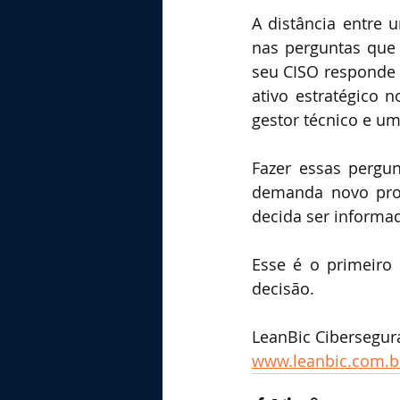
A distância entre 
nas perguntas que 
seu CISO responde 
ativo estratégico 
gestor técnico e u
Fazer essas pergu
demanda novo proc
decida ser informad
Esse é o primeiro
decisão.
LeanBic Cibersegur
www.leanbic.com.b