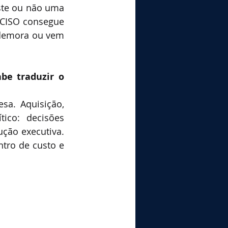
ste ou não uma 
 CISO consegue 
demora ou vem 
e traduzir o 
a. Aquisição, 
ico: decisões 
ção executiva. 
tro de custo e 