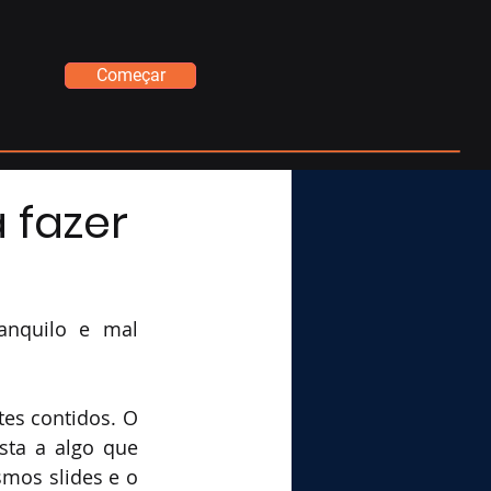
Começar
 fazer
nquilo e mal 
es contidos. O 
ta a algo que 
mos slides e o 