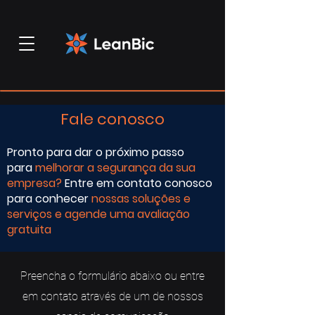
Fale conosco
Pronto para dar o próximo passo
para
melhorar a segurança da sua
empresa
?
Entre em contato conosco
para conhecer
nossas soluções e
serviços e agende uma avaliação
gratuita
Preencha o formulário abaixo ou entre
em contato através de um de nossos